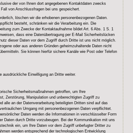
klusive der von Ihnen dort angegebenen Kontaktdaten zwecks
 Fall von Anschlussfragen bei uns gespeichert.
orderlich, löschen wir die erhobenen personenbezogenen Daten.
pflicht besteht, schränken wir die Verarbeitung ein. Die
beitung zum Zwecke der Kontaktaufnahme bildet Art. 6 Abs. 1 S. 1
inweisen, dass eine Datenübertragung per E-Mail Sicherheitslücken
utz dieser Daten vor dem Zugriff durch Dritte ist uns nicht möglich.
zogene oder aus anderen Gründen geheimzuhaltende Daten nicht
übermitteln. Sie können hierfür sichere Kanäle wie Post oder Telefon
 ausdrückliche Einwilligung an Dritte weiter.
orische Sicherheitsmaßnahmen getroffen, um Ihre
t, Zerstörung, Manipulation und unberechtigten Zugriff zu
nd alle an der Datenverarbeitung beteiligten Dritten sind auf das
ertraulichen Umgang mit personenbezogenen Daten verpflichtet.
ersönlicher Daten werden die Informationen in verschlüsselter Form
r Daten durch Dritte vorzubeugen. Bei der Kommunikation mit uns
technik ein, um Ihre Daten vor dem Zugriff unbefugter Dritter zu
hmen werden entsprechend der technologischen Entwicklung