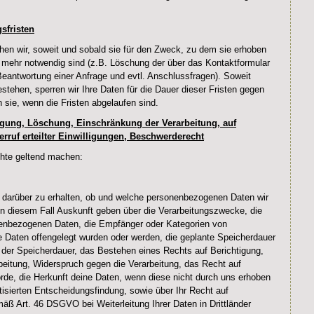
sfristen
en wir, soweit und sobald sie für den Zweck, zu dem sie erhoben
t mehr notwendig sind (z.B. Löschung der über das Kontaktformular
antwortung einer Anfrage und evtl. Anschlussfragen). Soweit
stehen, sperren wir Ihre Daten für die Dauer dieser Fristen gegen
n sie, wenn die Fristen abgelaufen sind.
tigung, Löschung, Einschränkung der Verarbeitung, auf
rruf erteilter Einwilligungen, Beschwerderecht
hte geltend machen:
 darüber zu erhalten, ob und welche personenbezogenen Daten wir
in diesem Fall Auskunft geben über die Verarbeitungszwecke, die
nenbezogenen Daten, die Empfänger oder Kategorien von
Daten offengelegt wurden oder werden, die geplante Speicherdauer
ng der Speicherdauer, das Bestehen eines Rechts auf Berichtigung,
eitung, Widerspruch gegen die Verarbeitung, das Recht auf
rde, die Herkunft deine Daten, wenn diese nicht durch uns erhoben
isierten Entscheidungsfindung, sowie über Ihr Recht auf
äß Art. 46 DSGVO bei Weiterleitung Ihrer Daten in Drittländer