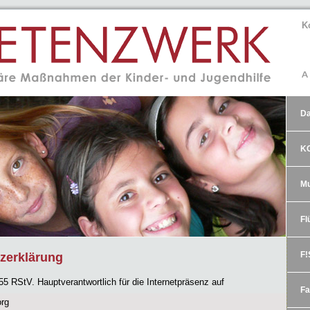
K
D
K
Mu
Fl
zerklärung
F!
5 RStV. Hauptverantwortlich für die Internetpräsenz auf
Fa
rg