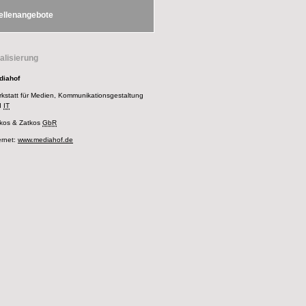
ellenangebote
alisierung
diahof
kstatt für Medien, Kommunikationsgestaltung
d
IT
kos & Zatkos
GbR
ernet:
www.mediahof.de