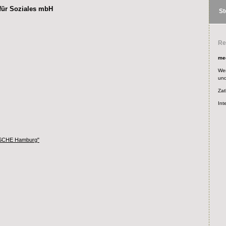
für Soziales mbH
St
Re
me
Wer
un
Zat
Int
TISCHE Hamburg"